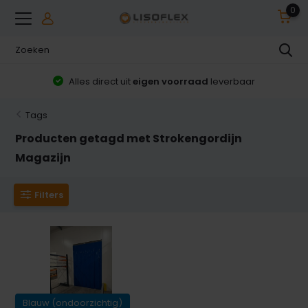
0
Alles direct uit
eigen voorraad
leverbaar
Tags
Producten getagd met Strokengordijn
Magazijn
Filters
Blauw (ondoorzichtig)