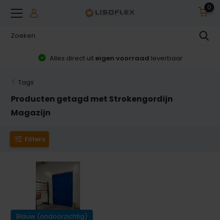
0
Alles direct uit
eigen voorraad
leverbaar
Tags
Producten getagd met Strokengordijn
Magazijn
Filters
Blauw (ondoorzichtig)