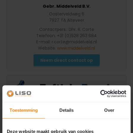
Gebr. Middelveld B.V.
Oosterveldweg 6
7927 TA Alteveer
Contactpers.: Dhr. R. Corte
Telefoon: +31 (0)528 263 684
E-mail:
r.corte@middelveld.nl
Website:
www.middelveld.nl
Neem direct contact op
Toestemming
Details
Over
Eeftink-Rensing Staalbouw BV
James Wattstraat 10
7131 ME Lichtenvoorde
Deze website maakt gebruik van cookies