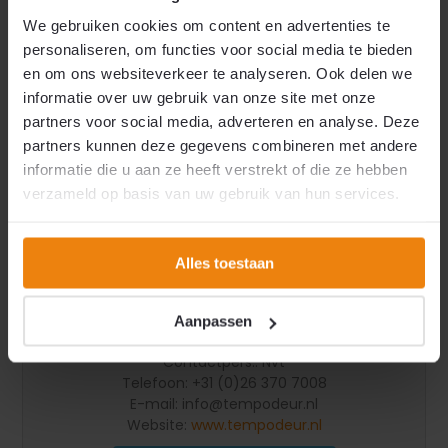
Contactpers.: Dhr. J. Weijenborg
We gebruiken cookies om content en advertenties te
Telefoon: +31 (0)544 372 921
personaliseren, om functies voor social media te bieden
E-mail:
info@eeftink-rensing.nl
en om ons websiteverkeer te analyseren. Ook delen we
Website:
www.eeftink-rensing.nl
informatie over uw gebruik van onze site met onze
Neem direct contact op
partners voor social media, adverteren en analyse. Deze
partners kunnen deze gegevens combineren met andere
informatie die u aan ze heeft verstrekt of die ze hebben
verzameld op basis van uw gebruik van hun services.
Alles toestaan
Tempodeur BV
Spoorallee 16
Aanpassen
6921 HZ Duiven
Contactpers.: Nvt
Telefoon: +31 (0)26 370 7008
E-mail:
info@tempodeur.nl
Website:
www.tempodeur.nl