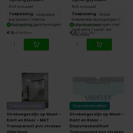
RVS Inclusief
RVS Inclusief
Loopdeur
Grote
personen /
Interne
industriële doorgangen /
afscheiding /
pompwagen
Buiten­toepassingen met
Op voorraad
Op voorraad
veel wind /
Laad- en
€ 0,-
€ 0,-
Excl. btw
Excl. btw
loszones
Transparant Mat
Diepvrieskwaliteit
Strokengordijn op Maat -
Strokengordijn op Maat -
Kant en Klaar - MAT
Kant en Klaar -
Transparant pvc stroken
Diepvrieskwaliteit
200x2mm
Transparant pvc stroken