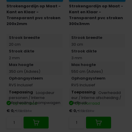
Strokengordijn op Maat -
Strokengordijn op Maat -
Kant en Klaar -
Kant en Klaar -
Transparant pvc stroken
Transparant pvc stroken
200x2mm
300x3mm
Strook breedte
Strook breedte
20 cm
30 cm
Strook dikte
Strook dikte
2 mm
3 mm
Max hoogte
Max hoogte
350 cm (Advies)
550 cm (Advies)
Ophangsysteem
Ophangsysteem
RVS Inclusief
RVS Inclusief
Loopdeur
Overheadd
personen /
Interne
eur /
Interne afscheiding /
afscheiding /
pompwagen
Heftruck
Op voorraad
Op voorraad
€ 0,-
€ 0,-
Excl. btw
Excl. btw