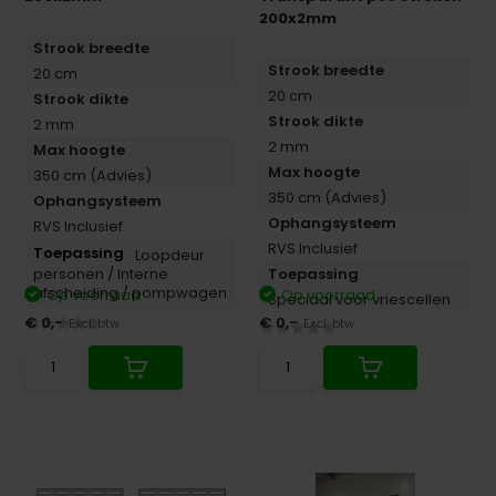
200x2mm
Strook breedte
Strook breedte
20 cm
20 cm
Strook dikte
Strook dikte
2 mm
2 mm
Max hoogte
Max hoogte
350 cm (Advies)
350 cm (Advies)
Ophangsysteem
Ophangsysteem
RVS Inclusief
RVS Inclusief
Loopdeur
personen /
Interne
Toepassing
afscheiding /
pompwagen
Op voorraad
Op voorraad
Speciaal voor vriescellen
€ 0,-
€ 0,-
Excl. btw
Excl. btw