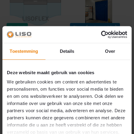
Koelcel
Blauw (ondoorzichtig)
Strokengordijn voor
Strokengordijn op Maat -
Koelcel - Op maat
Kant en Klaar - Blauw
gemaakt - Transparant
Ondoorzichtig pvc
Toestemming
Details
Over
pvc stroken 200x2mm
stroken 200x2mm
Strook breedte
Strook breedte
Deze website maakt gebruik van cookies
20 cm
20 cm
Strook dikte
Strook dikte
We gebruiken cookies om content en advertenties te
2 mm
2 mm
personaliseren, om functies voor social media te bieden
Max hoogte
Max hoogte
en om ons websiteverkeer te analyseren. Ook delen we
350 cm (Advies)
350 cm (Advies)
informatie over uw gebruik van onze site met onze
Ophangsysteem
Ophangsysteem
partners voor social media, adverteren en analyse. Deze
RVS Inclusief
RVS Inclusief
partners kunnen deze gegevens combineren met andere
Toepassing
Elektronica-
informatie die u aan ze heeft verstrekt of die ze hebben
en cleanrooms/
Speciaal voor koelcellen
verzameld op basis van uw gebruik van hun services.
Machines/ Poedercoating