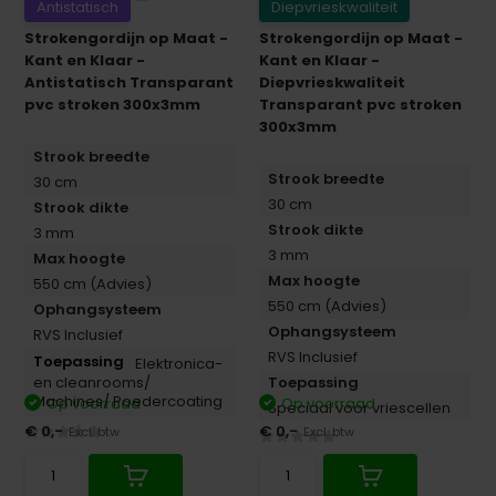
Antistatisch
Diepvrieskwaliteit
Strokengordijn op Maat -
Strokengordijn op Maat -
Kant en Klaar -
Kant en Klaar -
Antistatisch Transparant
Diepvrieskwaliteit
pvc stroken 300x3mm
Transparant pvc stroken
300x3mm
Strook breedte
Strook breedte
30 cm
30 cm
Strook dikte
Strook dikte
3 mm
3 mm
Max hoogte
Max hoogte
550 cm (Advies)
550 cm (Advies)
Ophangsysteem
Ophangsysteem
RVS Inclusief
RVS Inclusief
Elektronica-
en cleanrooms/
Toepassing
Machines/ Poedercoating
Op voorraad
Op voorraad
Speciaal voor vriescellen
€ 0,-
€ 0,-
Excl. btw
Excl. btw