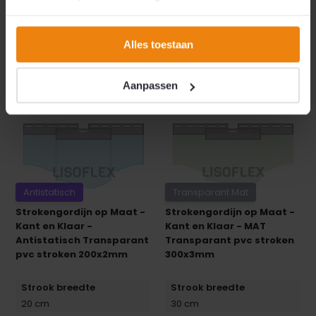
Op voorraad
Op voorraad
€ 0,-
€ 0,-
Excl. btw
Excl. btw
Alles toestaan
Aanpassen
Antistatisch
Transparant Mat
Strokengordijn op Maat -
Strokengordijn op Maat -
Kant en Klaar -
Kant en Klaar - MAT
Antistatisch Transparant
Transparant pvc stroken
pvc stroken 200x2mm
300x3mm
Strook breedte
Strook breedte
20 cm
30 cm