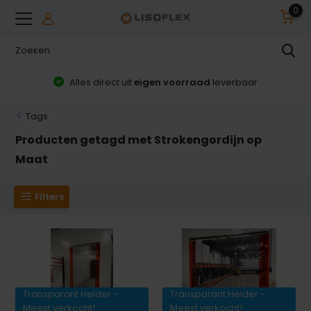
0
Alles direct uit
eigen voorraad
leverbaar
Tags
Producten getagd met Strokengordijn op
Maat
Filters
Transparant Helder -
Transparant Helder -
Meest verkocht!
Meest verkocht!