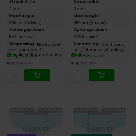
Strook dikte
Strook dikte
2 mm
3 mm
Max hoogte
Max hoogte
350 cm (Advies)
550 cm (Advies)
Ophangsysteem
Ophangsysteem
RVS Inclusief
RVS Inclusief
Elektronica-
Overheadd
en cleanrooms/
eur /
Interne afscheiding /
Machines/ Poedercoating
Heftruck
Op voorraad
Op voorraad
€ 0,-
€ 0,-
Excl. btw
Excl. btw