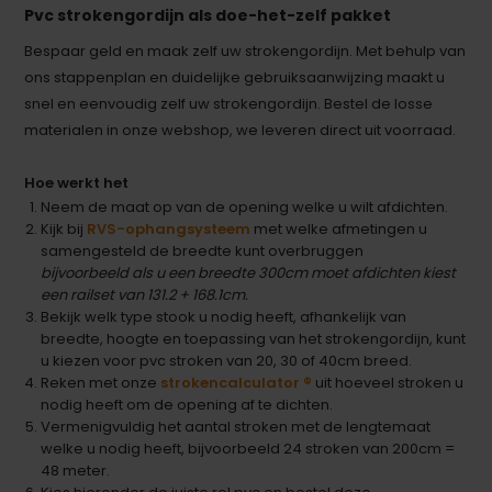
Pvc strokengordijn als doe-het-zelf pakket
Bespaar geld en maak zelf uw strokengordijn. Met behulp van
ons stappenplan en duidelijke gebruiksaanwijzing maakt u
snel en eenvoudig zelf uw strokengordijn. Bestel de losse
materialen in onze webshop, we leveren direct uit voorraad.
Hoe werkt het
Neem de maat op van de opening welke u wilt afdichten.
Kijk bij
RVS-ophangsysteem
met welke afmetingen u
samengesteld de breedte kunt overbruggen
bijvoorbeeld als u een breedte 300cm moet afdichten kiest
een railset van 131.2 + 168.1cm.
Bekijk welk type stook u nodig heeft, afhankelijk van
breedte, hoogte en toepassing van het strokengordijn, kunt
u kiezen voor pvc stroken van 20, 30 of 40cm breed.
Reken met onze
strokencalculator ®
uit hoeveel stroken u
nodig heeft om de opening af te dichten.
Vermenigvuldig het aantal stroken met de lengtemaat
welke u nodig heeft, bijvoorbeeld 24 stroken van 200cm =
48 meter.