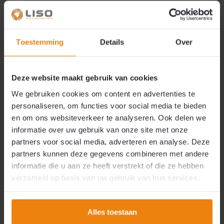
Direct leverbaar
€ 272,40
Excl. btw
Meest gekozen
Toestemming
Details
Over
Rol pvc 400x4mm a 50 meter
Transparant
Deze website maakt gebruik van cookies
Strook breedte:: 40 cm
We gebruiken cookies om content en advertenties te
Strook dikte:: 4 mm
personaliseren, om functies voor social media te bieden
Lengt...
en om ons websiteverkeer te analyseren. Ook delen we
informatie over uw gebruik van onze site met onze
partners voor social media, adverteren en analyse. Deze
partners kunnen deze gegevens combineren met andere
informatie die u aan ze heeft verstrekt of die ze hebben
verzameld op basis van uw gebruik van hun services.
Direct leverbaar
Alles toestaan
€ 460,89
Excl. btw