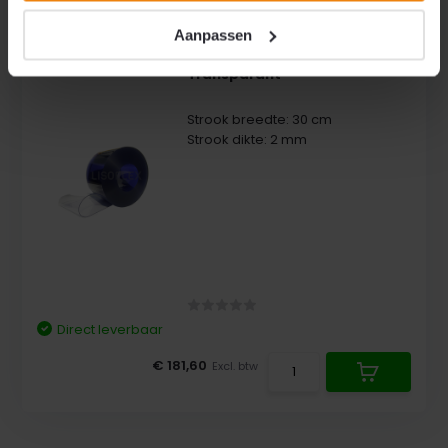
Meest gekozen
Aanpassen
Rol pvc 300x2mm a 50 meter
Transparant
Strook breedte: 30 cm
Strook dikte: 2 mm
Direct leverbaar
€ 181,60
Excl. btw