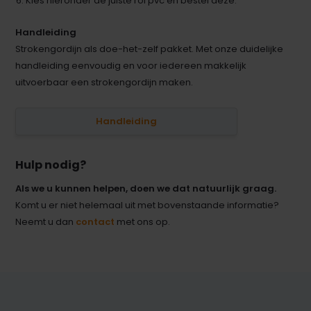
Kies hieronder de juiste rol pvc en bestel deze.
Handleiding
Strokengordijn als doe-het-zelf pakket. Met onze duidelijke
handleiding eenvoudig en voor iedereen makkelijk
uitvoerbaar een strokengordijn maken.
Handleiding
Hulp nodig?
Als we u kunnen helpen, doen we dat natuurlijk graag.
Komt u er niet helemaal uit met bovenstaande informatie?
Neemt u dan
contact
met ons op.