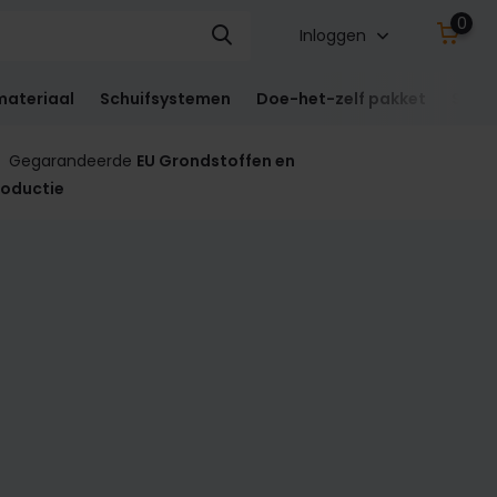
0
Inloggen
materiaal
Schuifsystemen
Doe-het-zelf pakket
Sect
Gegarandeerde
EU Grondstoffen en
roductie