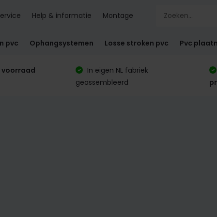
ervice
Help & informatie
Montage
en pvc
Ophangsystemen
Losse stroken pvc
Pvc plaat
 voorraad
In eigen NL fabriek
geassembleerd
p