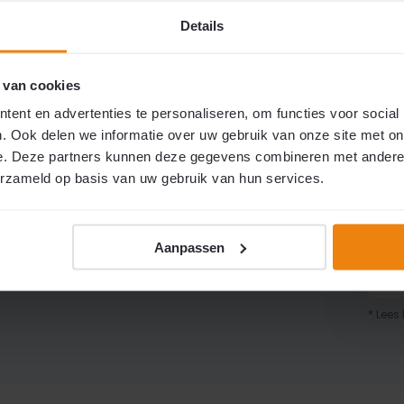
Details
 van cookies
ent en advertenties te personaliseren, om functies voor social
Bel of mail ons!
. Ook delen we informatie over uw gebruik van onze site met on
Supersnel antwoord op al uw vragen
e. Deze partners kunnen deze gegevens combineren met andere i
erzameld op basis van uw gebruik van hun services.
Ontva
+31 (0)316 266 990
de ho
Info@lisoflex.com
Aanpassen
* Lees