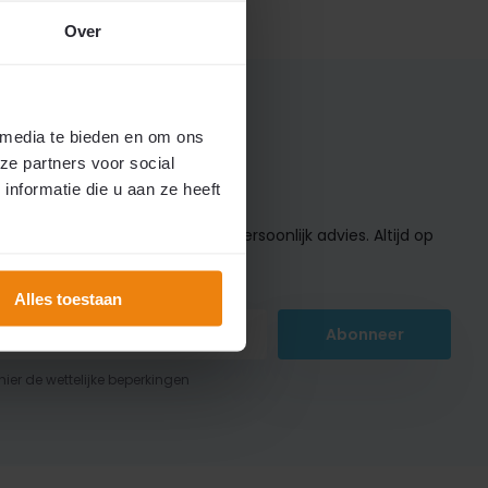
Over
 media te bieden en om ons
ze partners voor social
nformatie die u aan ze heeft
ng de beste aanbiedingen en persoonlijk advies. Altijd op
ogte van de hoogste kortingen!
Alles toestaan
Abonneer
 hier de wettelijke beperkingen