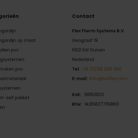
gorieën
Contact
ngordijn
FlexTherm Systems B.V.
ngordijn op maat
Geograaf 19
rollen pvc
6921 EW Duiven
gsystemen
Nederland
stroken pvc
Tel:
+31 (0)316 266 990
aatmateriaal
E-mail:
Info@lisoflex.com
fsystemen
KvK:
98150820
t-zelf pakket
Btw:
NL868377168B01
ren