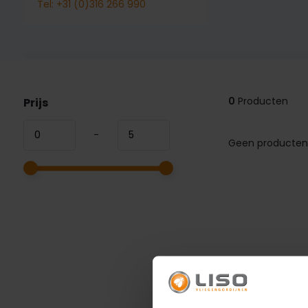
Tel: +31 (0)316 266 990
0
Producten
Prijs
-
Geen producten 