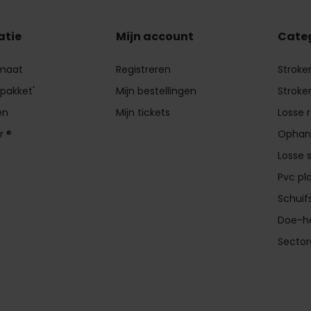
atie
Mijn account
Cate
 maat
Registreren
Stroke
 pakket'
Mijn bestellingen
Stroke
en
Mijn tickets
Losse 
r ®
Ophan
Losse 
Pvc pl
Schui
Doe-he
Secto