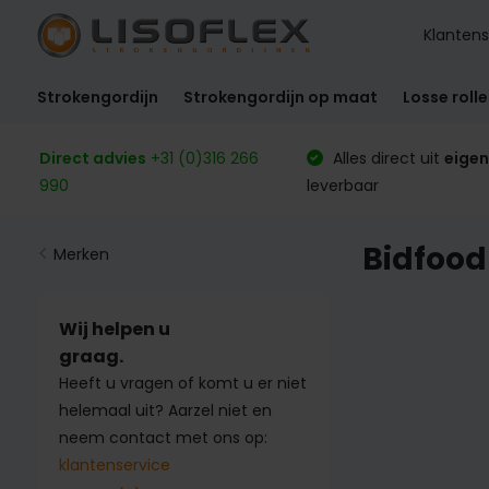
Klantens
Strokengordijn
Strokengordijn op maat
Losse roll
Direct advies
+31 (0)316 266
Alles direct uit
eigen
990
leverbaar
Bidfood
Merken
Wij helpen u
graag.
Heeft u vragen of komt u er niet
helemaal uit? Aarzel niet en
neem contact met ons op:
klantenservice