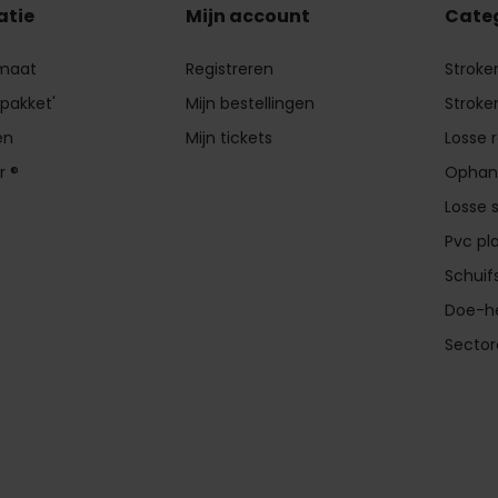
atie
Mijn account
Cate
 maat
Registreren
Stroke
 pakket'
Mijn bestellingen
Stroke
en
Mijn tickets
Losse 
r ®
Ophan
Losse 
Pvc pl
Schui
Doe-he
Secto