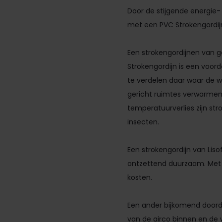
Door de stijgende energie-
met een PVC Strokengordijn
Een strokengordijnen van 
Strokengordijn is een voord
te verdelen daar waar de w
gericht ruimtes verwarmen
temperatuurverlies zijn str
insecten.
Een strokengordijn van Liso
ontzettend duurzaam. Met o
kosten.
Een ander bijkomend doorde
van de airco binnen en de