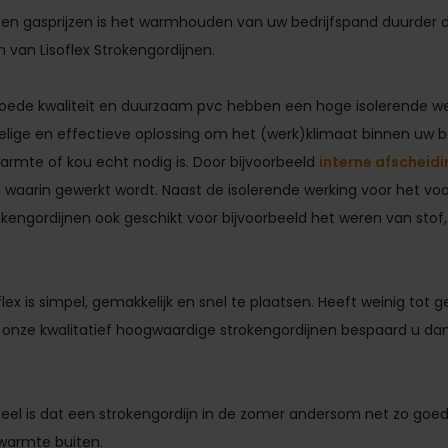
 en gasprijzen is het warmhouden van uw bedrijfspand duurder d
 van Lisoflex Strokengordijnen.
goede kwaliteit en duurzaam pvc hebben een hoge isolerende we
elige en effectieve oplossing om het (werk)klimaat binnen uw bed
armte of kou echt nodig is. Door bijvoorbeeld
interne afscheid
 waarin gewerkt wordt. Naast de isolerende werking voor het v
okengordijnen ook geschikt voor bijvoorbeeld het weren van stof,
flex is simpel, gemakkelijk en snel te plaatsen. Heeft weinig tot
nze kwalitatief hoogwaardige strokengordijnen bespaard u dan 
el is dat een strokengordijn in de zomer andersom net zo goed
 warmte buiten.