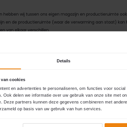
hebben wij tussen ons eigen magazijn en productieruimte ook L
jn en de productieruimte (waar de verwarming aan staat) kan
den van elkaar verschillen.
ag geheel vrijblijvend een offerte aan
Details
 van cookies
ent en advertenties te personaliseren, om functies voor social
. Ook delen we informatie over uw gebruik van onze site met on
e. Deze partners kunnen deze gegevens combineren met andere i
erzameld op basis van uw gebruik van hun services.