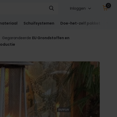
0
Inloggen
materiaal
Schuifsystemen
Doe-het-zelf pakket
Sect
Gegarandeerde
EU Grondstoffen en
roductie