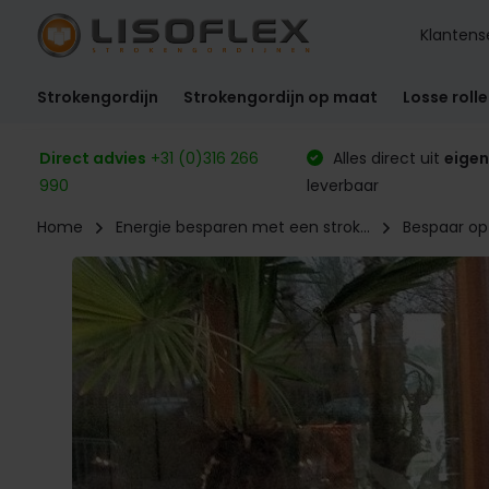
Klantens
Strokengordijn
Strokengordijn op maat
Losse roll
Direct advies
+31 (0)316 266
Alles direct uit
eigen
990
leverbaar
Home
Energie besparen met een strok...
Bespaar op