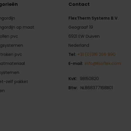
gorieën
Contact
ngordijn
FlexTherm Systems B.V.
ngordijn op maat
Geograaf 19
rollen pvc
6921 EW Duiven
gsystemen
Nederland
stroken pvc
Tel:
+31 (0)316 266 990
aatmateriaal
E-mail:
Info@lisoflex.com
fsystemen
KvK:
98150820
t-zelf pakket
Btw:
NL868377168B01
ren