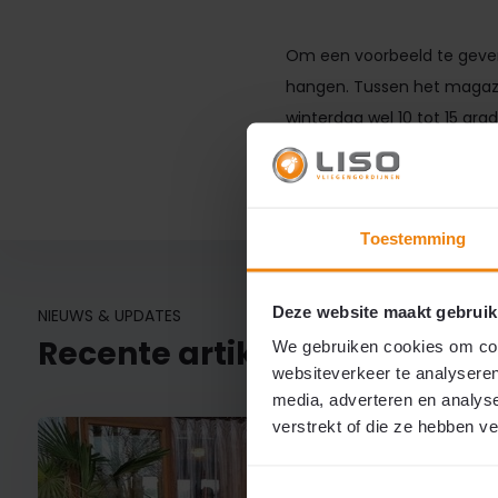
Om een voorbeeld te geven 
hangen. Tussen het magazi
winterdag wel 10 tot 15 gra
Begin met besparen en vra
Toestemming
Deze website maakt gebruik
NIEUWS & UPDATES
Recente artikelen
We gebruiken cookies om cont
websiteverkeer te analyseren
media, adverteren en analys
verstrekt of die ze hebben v