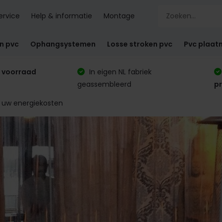
ervice
Help & informatie
Montage
en pvc
Ophangsystemen
Losse stroken pvc
Pvc plaat
 voorraad
In eigen NL fabriek
geassembleerd
p
 uw energiekosten