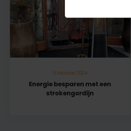
5 Februari 2024
Energie besparen met een
strokengordijn