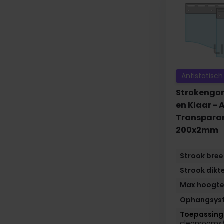
Antistatisch
Strokengor
en Klaar - 
Transparan
200x2mm
Strook bre
Strook dikt
Max hoogt
Ophangsys
cleanrooms