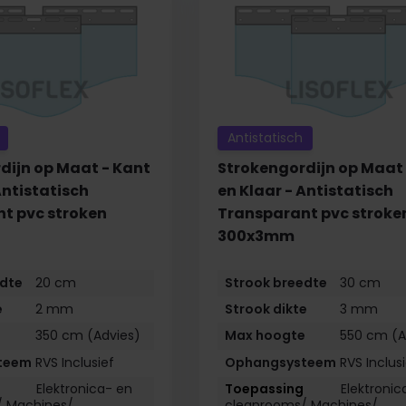
Antistatisch
dijn op Maat - Kant
Strokengordijn op Maat 
Antistatisch
en Klaar - Antistatisch
t pvc stroken
Transparant pvc stroke
300x3mm
edte
20 cm
Strook breedte
30 cm
e
2 mm
Strook dikte
3 mm
e
350 cm (Advies)
Max hoogte
550 cm (A
teem
RVS Inclusief
Ophangsysteem
RVS Inclus
Elektronica- en
Elektronic
/ Machines/
cleanrooms/ Machines/