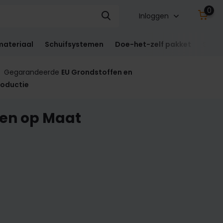
0
Inloggen
materiaal
Schuifsystemen
Doe-het-zelf pakket
Sect
Gegarandeerde
EU Grondstoffen en
roductie
nen op Maat