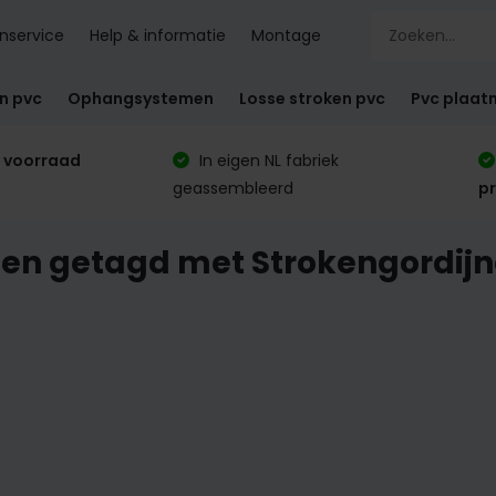
nservice
Help & informatie
Montage
en pvc
Ophangsystemen
Losse stroken pvc
Pvc plaat
 voorraad
In eigen NL fabriek
geassembleerd
p
en getagd met Strokengordij