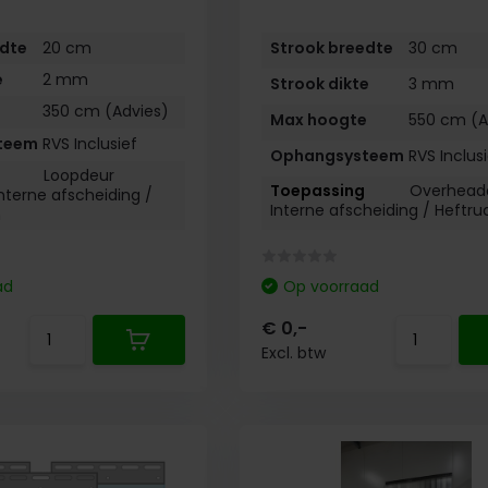
edte
20 cm
Strook breedte
30 cm
e
2 mm
Strook dikte
3 mm
e
350 cm (Advies)
Max hoogte
550 cm (A
teem
RVS Inclusief
Ophangsysteem
RVS Inclus
Loopdeur
Overhead
nterne afscheiding /
Interne afscheiding /
Heftru
n
ad
Op voorraad
€ 0,-
Excl. btw