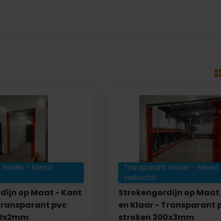
 Helder - Meest
Transparant Helder - Meest
verkocht!
dijn op Maat - Kant
Strokengordijn op Maat 
 Transparant pvc
en Klaar - Transparant 
00x2mm
stroken 300x3mm