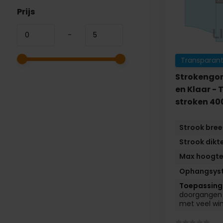
Prijs
-
Transparant
Strokengor
en Klaar -
stroken 4
Strook bre
Strook dikt
Max hoogt
Ophangsys
doorgangen
met veel win