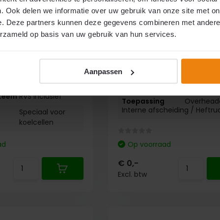
t pvc stroken
pvc stroken 300x3mm
. Ook delen we informatie over uw gebruik van onze site met on
e. Deze partners kunnen deze gegevens combineren met andere i
erzameld op basis van uw gebruik van hun services.
Strook breedte
30 cm
edte
20 cm
Strook dikte
3 mm
e
2 mm
Max hoogte
550 cm (A
Aanpassen
e
350 cm (Advies)
Ophangsysteem
RVS Inclus
teem
RVS Inclusief
Overhead
Interne afscheiding /
Heftru
Speciaal voor
koelcellen
ad
Op voorraad
€ 0,-
Excl. btw