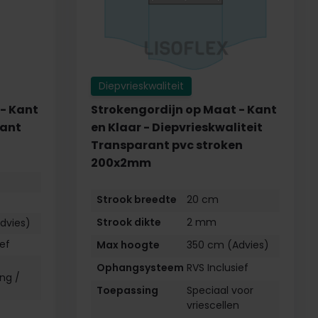
Diepvrieskwaliteit
- Kant
Strokengordijn op Maat - Kant
rant
en Klaar - Diepvrieskwaliteit
Transparant pvc stroken
200x2mm
Strook breedte
20 cm
Strook dikte
2 mm
dvies)
ief
Max hoogte
350 cm (Advies)
Ophangsysteem
RVS Inclusief
ng /
Toepassing
Speciaal voor
vriescellen