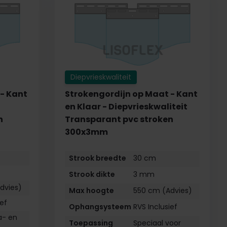
Diepvrieskwaliteit
- Kant
Strokengordijn op Maat - Kant
en Klaar - Diepvrieskwaliteit
n
Transparant pvc stroken
300x3mm
Strook breedte
30 cm
Strook dikte
3 mm
dvies)
Max hoogte
550 cm (Advies)
ief
Ophangsysteem
RVS Inclusief
a- en
Toepassing
Speciaal voor