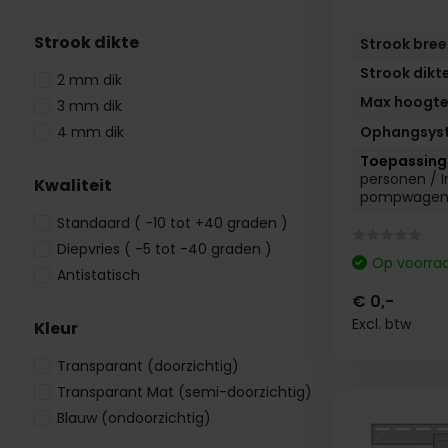
Strook dikte
Strook bre
Strook dikt
2 mm dik
Max hoogt
3 mm dik
4 mm dik
Ophangsys
personen /
I
Kwaliteit
pompwage
Standaard ( -10 tot +40 graden )
Diepvries ( -5 tot -40 graden )
Op voorra
Antistatisch
€ 0,-
Excl. btw
Kleur
Transparant (doorzichtig)
Transparant Mat (semi-doorzichtig)
Blauw (ondoorzichtig)