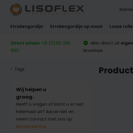
Klante
Strokengordijn
Strokengordijn op maat
Losse roll
Direct advies
+31 (0)316 266
Alles direct uit
eigen
990
leverbaar
Product
Tags
Wij helpen u
graag.
Heeft u vragen of komt u er niet
helemaal uit? Aarzel niet en
neem contact met ons op:
klantenservice