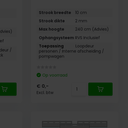
Strook breedte
10 cm
Strook dikte
2 mm
Max hoogte
240 cm (Advies)
dvies)
Ophangsysteem
RVS Inclusief
ief
Loopdeur
deur /
personen /
Interne afscheiding /
ck
pompwagen
Op voorraad
€ 0,-
Excl. btw