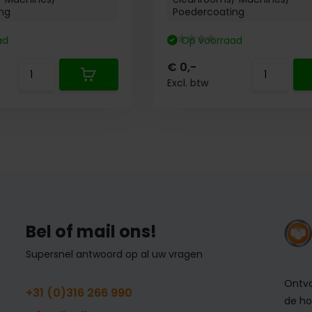
ng
Poedercoating
ad
Op voorraad
€ 0,-
Excl. btw
Bel of mail ons!
Supersnel antwoord op al uw vragen
Ontva
+31 (0)316 266 990
de ho