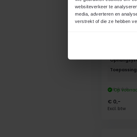
Transparan
websiteverkeer te analyseren
media, adverteren en analys
200x2mm
verstrekt of die ze hebben v
Strook bre
Strook dikt
Max hoogt
Ophangsys
Toepassing
Op voorra
€ 0,-
Excl. btw