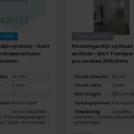
 Helder
Transparant Mat
dijn op Maat - Kant
Strokengordijn op Maat 
 Transparant pvc
en Klaar - MAT Transpa
00x4mm
pvc stroken 200x2mm
edte
40 cm
Strook breedte
20 cm
e
4 mm
Strook dikte
2 mm
e
--
Max hoogte
350 cm (A
teem
RVS Inclusief
Ophangsysteem
RVS Inclus
Grote industriële
Loopdeur
 /
Buiten­toepassingen
personen /
Interne afscheidi
d /
Laad- en loszones
pompwagen