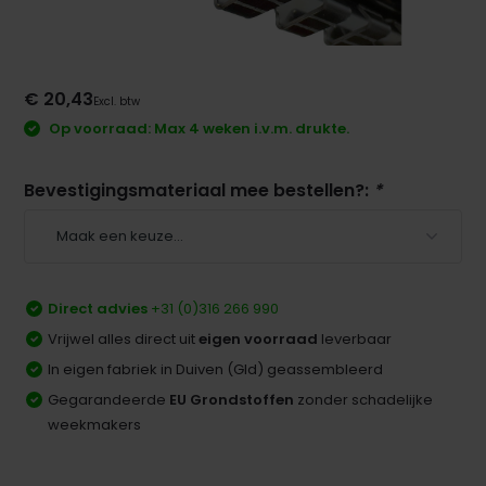
€ 20,43
Excl. btw
Op voorraad: Max 4 weken i.v.m. drukte.
Bevestigingsmateriaal mee bestellen?:
*
Direct advies
+31 (0)316 266 990
Vrijwel alles direct uit
eigen voorraad
leverbaar
In eigen fabriek in Duiven (Gld) geassembleerd
Gegarandeerde
EU Grondstoffen
zonder schadelijke
weekmakers