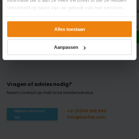
informatie die u aan ze heeft verstrekt of die ze hebben
verzameld op basis van uw gebruik van hun services.
Industriële RVS "Kapstok"
Rol pvc 200x2mm a 50 
ophangrails complete set
Transparant
incl. montagemateriaal
€ 117,32
Excl. btw
Alles toestaan
€ 0,-
Excl. btw
Aanpassen
Vragen of advies nodig?
Neem contact op met onze klantenservice.
Neem contact
+31 (0)316 266 990
op
Info@lisoflex.com