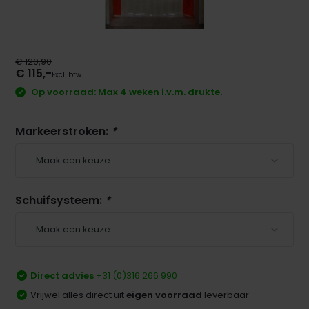
€ 120,90
€ 115,-
Excl. btw
Op voorraad: Max 4 weken i.v.m. drukte.
Markeerstroken:
*
Schuifsysteem:
*
Direct advies
+31 (0)316 266 990
Vrijwel alles direct uit
eigen voorraad
leverbaar