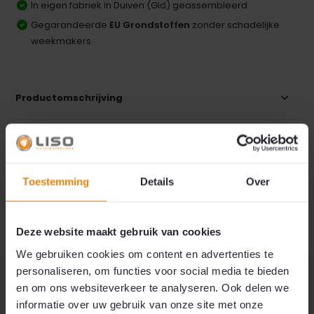
In eigen fabriek in Duiven (Gld) geassembleerd
Gegarandeerde
EU Grondstoffen
zonder schadelijke
weekmakers
Productomschrijving
Specificaties
Toestemming
Details
Over
Reviews
Delen
Deze website maakt gebruik van cookies
We gebruiken cookies om content en advertenties te
personaliseren, om functies voor social media te bieden
MISSCHIEN OOK INTERESSANT?
en om ons websiteverkeer te analyseren. Ook delen we
Direct mee bestellen
informatie over uw gebruik van onze site met onze