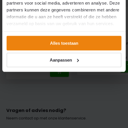
partners voor social media, adverteren en analyse. Deze
partners kunnen deze gegevens combineren met andere
informatie die u aan ze heeft verstrekt of die ze hebben
verzameld op basis van uw gebruik van hun services.
Industriële RVS "Kapstok"
Rol pvc 200x2mm a 50 
Alles toestaan
ophangrails complete set
Transparant
incl. montagemateriaal
€ 117,32
Excl. btw
Aanpassen
€ 0,-
Excl. btw
Vragen of advies nodig?
Neem contact op met onze klantenservice.