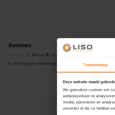
Reviews
0
5
from
Based on 0 reviews
Er zijn nog geen reviews geschreven over dit product..
Toestemming
Deze website maakt gebruik
We gebruiken cookies om cont
websiteverkeer te analyseren
media, adverteren en analys
verstrekt of die ze hebben v