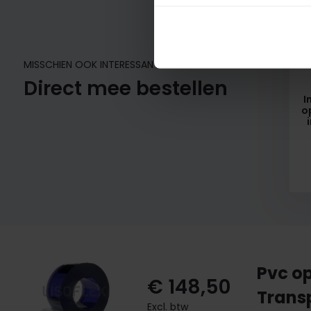
MISSCHIEN OOK INTERESSANT?
Direct mee bestellen
I
o
Pvc op
€ 148,50
Transp
Excl. btw