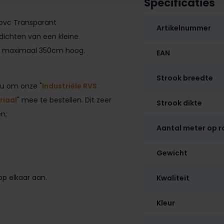
Specificaties
pvc Transparant
Artikelnummer
fdichten van een kleine
tot maximaal 350cm hoog.
EAN
Strook breedte
 u om onze "
Industriële RVS
riaal
" mee te bestellen. Dit zeer
Strook dikte
n;
Aantal meter op r
Gewicht
p elkaar aan.
Kwaliteit
Kleur