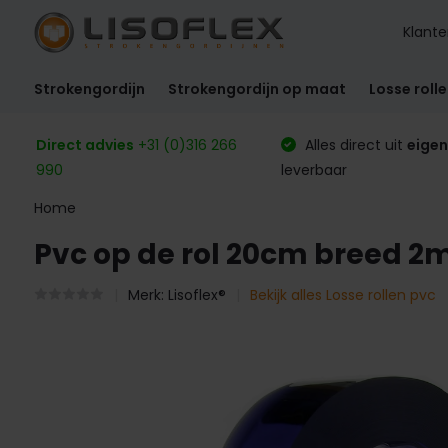
Klante
Strokengordijn
Strokengordijn op maat
Losse roll
Direct advies
+31 (0)316 266
Alles direct uit
eigen
990
leverbaar
Home
Pvc op de rol 20cm breed 2m
Merk:
Lisoflex®
Bekijk alles Losse rollen pvc