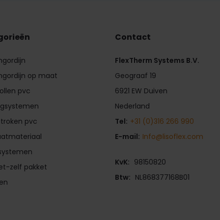
gorieën
Contact
ngordijn
FlexTherm Systems B.V.
ngordijn op maat
Geograaf 19
rollen pvc
6921 EW Duiven
gsystemen
Nederland
stroken pvc
Tel:
+31 (0)316 266 990
aatmateriaal
E-mail:
Info@lisoflex.com
fsystemen
KvK:
98150820
t-zelf pakket
Btw:
NL868377168B01
ren