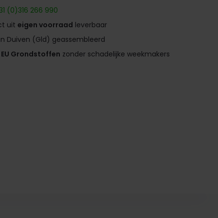
31 (0)316 266 990
ct uit
eigen voorraad
leverbaar
k in Duiven (Gld) geassembleerd
e
EU Grondstoffen
zonder schadelijke weekmakers