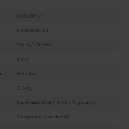
LR200250TD
8785282931786
20 cm / 200 mm
2 mm
ol
50 meter
23,6 Kg
Diepvrieskwaliteit ( -5 tot -40 graden )
Transparant (doorzichtig)