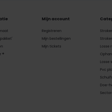
atie
Mijn account
Cate
 maat
Registreren
Stroke
 pakket'
Mijn bestellingen
Stroke
en
Mijn tickets
Losse 
r ®
Ophan
Losse 
Pvc pl
Schui
Doe-he
Secto