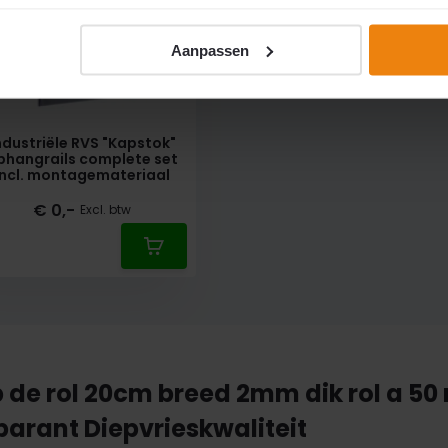
Aanpassen
ndustriële RVS "Kapstok"
phangrails complete set
incl. montagemateriaal
€ 0,-
Excl. btw
 de rol 20cm breed 2mm dik rol a 50
arant Diepvrieskwaliteit