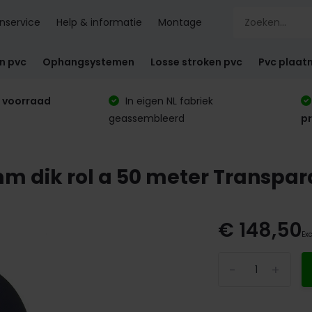
nservice
Help & informatie
Montage
en pvc
Ophangsystemen
Losse stroken pvc
Pvc plaat
 voorraad
In eigen NL fabriek
geassembleerd
p
m dik rol a 50 meter Transpara
€ 148,50
Exc
-
+