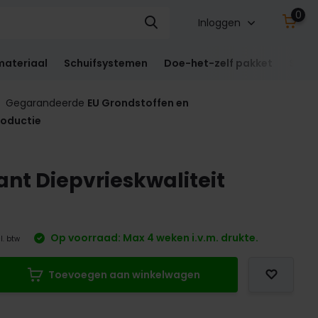
0
Inloggen
materiaal
Schuifsystemen
Doe-het-zelf pakket
Sect
Gegarandeerde
EU Grondstoffen en
roductie
nt Diepvrieskwaliteit
Op voorraad: Max 4 weken i.v.m. drukte.
l. btw
Toevoegen aan winkelwagen