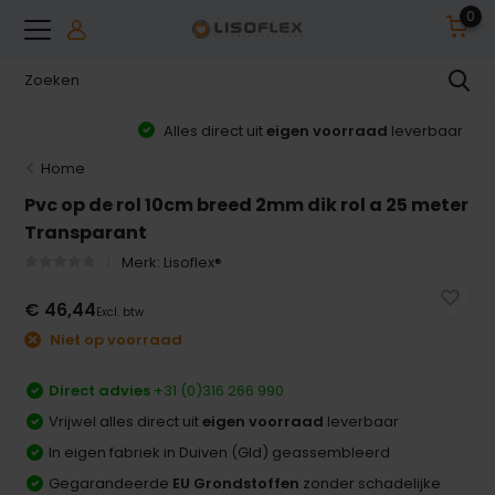
0
Alles direct uit
eigen voorraad
leverbaar
Home
Pvc op de rol 10cm breed 2mm dik rol a 25 meter
Transparant
Merk:
Lisoflex®
€ 46,44
Excl. btw
Niet op voorraad
Direct advies
+31 (0)316 266 990
Vrijwel alles direct uit
eigen voorraad
leverbaar
In eigen fabriek in Duiven (Gld) geassembleerd
Gegarandeerde
EU Grondstoffen
zonder schadelijke