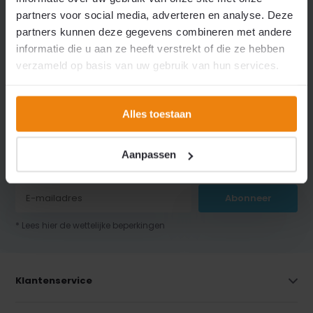
partners voor social media, adverteren en analyse. Deze
partners kunnen deze gegevens combineren met andere
Neem contact
+31 (0)316 266 990
op
Info@lisoflex.com
informatie die u aan ze heeft verstrekt of die ze hebben
verzameld op basis van uw gebruik van hun services.
Alles toestaan
Ontvang de beste aanbiedingen en persoonlijk advies. Altijd
Aanpassen
op de hoogte van de hoogste kortingen!
Abonneer
* Lees hier de wettelijke beperkingen
Klantenservice