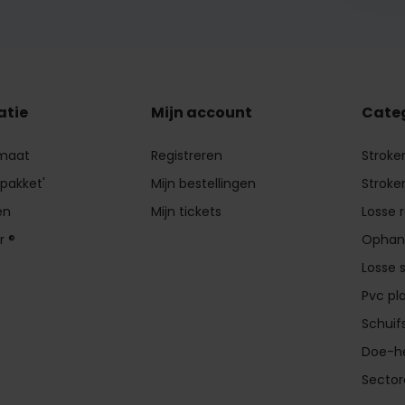
atie
Mijn account
Cate
 maat
Registreren
Stroke
 pakket'
Mijn bestellingen
Stroke
en
Mijn tickets
Losse 
r ®
Ophan
Losse 
Pvc pl
Schui
Doe-he
Secto