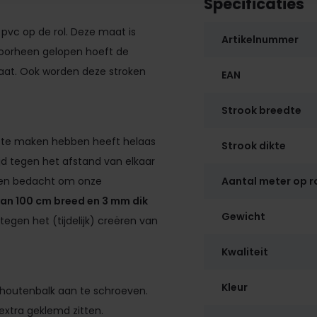
Specificaties
pvc op de rol. Deze maat is
Artikelnummer
doorheen gelopen hoeft de
taat. Ook worden deze stroken
EAN
Strook breedte
te maken hebben heeft helaas
Strook dikte
ijd tegen het afstand van elkaar
gen bedacht om onze
Aantal meter op r
van 100 cm breed en 3 mm dik
Gewicht
tegen het (tijdelijk) creëren van
Kwaliteit
Kleur
houtenbalk aan te schroeven.
 extra geklemd zitten.