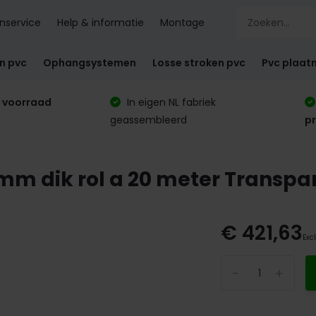
nservice
Help & informatie
Montage
en pvc
Ophangsystemen
Losse stroken pvc
Pvc plaat
 voorraad
In eigen NL fabriek
geassembleerd
p
mm dik rol a 20 meter Transpa
€ 421,63
Exc
-
+