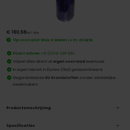
€ 180,56
Excl. btw
Op voorraad: Max 4 weken i.v.m. drukte.
Direct advies
+31 (0)316 266 990
Vrijwel alles direct uit
eigen voorraad
leverbaar
In eigen fabriek in Duiven (Gld) geassembleerd
Gegarandeerde
EU Grondstoffen
zonder schadelijke
weekmakers
Productomschrijving
Specificaties