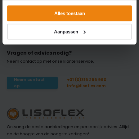
€ 0,-
Alles toestaan
Aanpassen
Vragen of advies nodig?
Neem contact op met onze klantenservice.
Neem contact
+31 (0)316 266 990
op
Info@lisoflex.com
Ontvang de beste aanbiedingen en persoonlijk advies. Altijd
op de hoogte van de hoogste kortingen!